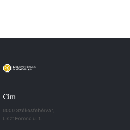
Cím
8000 Székesfehérvár,
Liszt Ferenc u. 1.