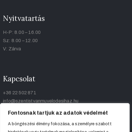
Nyitvatartás
H-P: 8.00 – 16.00
Sz: 8.00 – 12.00
V: Zárva
Kapcsolat
+36 22 502 871
info@szentistvanmuvelodesihaz.hu
Fontosnak tartjuk az adatok védelmét
A böngészési élmény fokozása, a személyre szabott