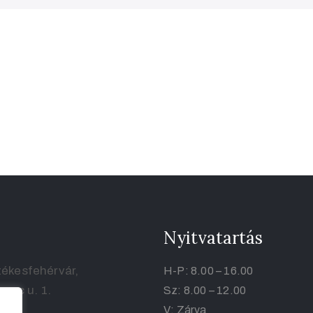
Nyitvatartás
ékesfehérvár,
H-P: 8.00 – 16.00
renc u. 1.
Sz: 8.00 – 12.00
V: Zárva