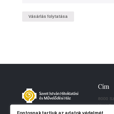
Vásárlás folytatása
Cím
8000 Sz
Liszt Fe
Fontosnak tartjuk az adatok védelmét