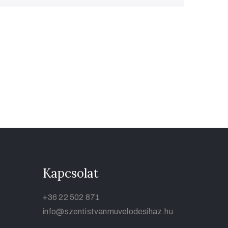
Kapcsolat
+36 22 502 871
info@szentistvanmuvelodesihaz.hu