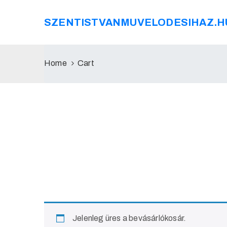
SZENTISTVANMUVELODESIHAZ.H
Home
Cart
Jelenleg üres a bevásárlókosár.