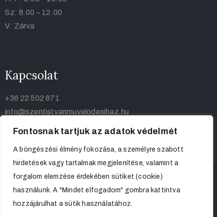
Sz: 8.00 – 12.00
V: Zárva
Kapcsolat
+36 22 502 871
info@szentistvanmuvelodesihaz.hu
Fontosnak tartjuk az adatok védelmét
A böngészési élmény fokozása, a személyre szabott
hirdetések vagy tartalmak megjelenítése, valamint a
forgalom elemzése érdekében sütiket (cookie)
használunk. A "Mindet elfogadom" gombra kattintva
hozzájárulhat a sütik használatához.