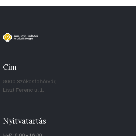
Cím
8000 Székesfehérvár,
Liszt Ferenc u. 1.
Nyitvatartás
H-P: 8.00 – 16.00