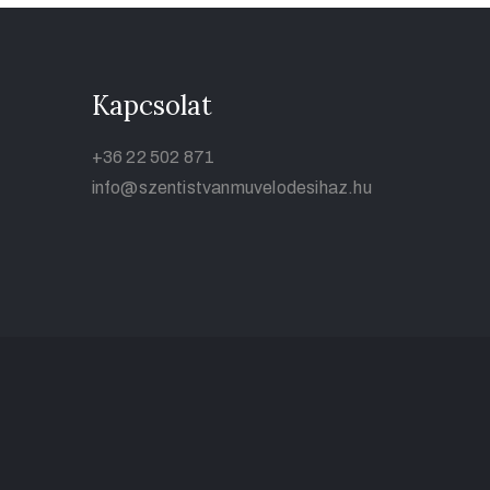
Kapcsolat
+36 22 502 871
info@szentistvanmuvelodesihaz.hu