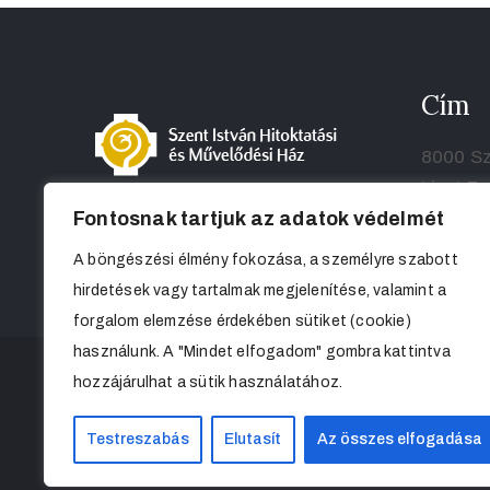
Cím
8000 Sz
Liszt Fe
Fontosnak tartjuk az adatok védelmét
A böngészési élmény fokozása, a személyre szabott
hirdetések vagy tartalmak megjelenítése, valamint a
forgalom elemzése érdekében sütiket (cookie)
használunk. A "Mindet elfogadom" gombra kattintva
hozzájárulhat a sütik használatához.
Testreszabás
Elutasít
Az összes elfogadása