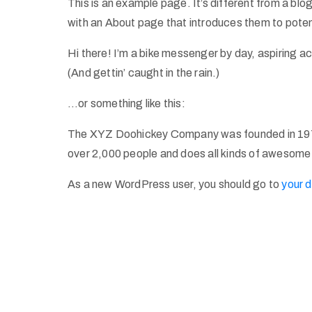
This is an example page. It’s different from a blog
with an About page that introduces them to potentia
Hi there! I’m a bike messenger by day, aspiring ac
(And gettin’ caught in the rain.)
…or something like this:
The XYZ Doohickey Company was founded in 1971,
over 2,000 people and does all kinds of awesome
As a new WordPress user, you should go to
your 