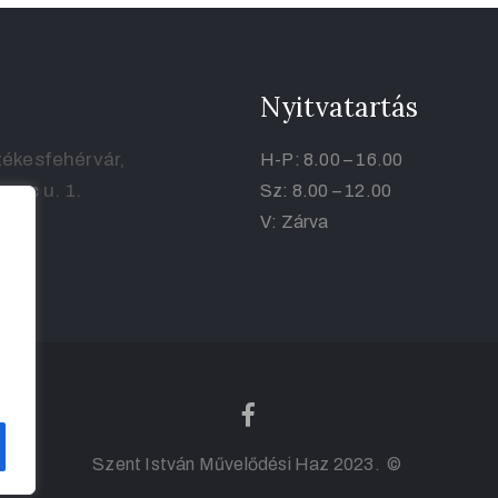
Nyitvatartás
ékesfehérvár,
H-P: 8.00 – 16.00
renc u. 1.
Sz: 8.00 – 12.00
V: Zárva
Szent István Művelődési Haz 2023. ©