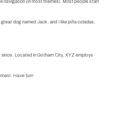
site navigation (in most themes). Most people start
 a great dog named Jack, and I like piña coladas.
r since. Located in Gotham City, XYZ employs
ntent. Have fun!