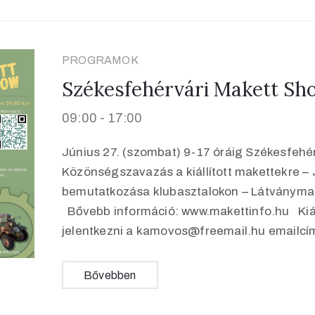
PROGRAMOK
Székesfehérvári Makett Sho
09:00 -
17:00
Június 27. (szombat) 9-17 óráig Székesfehér
Közönségszavazás a kiállított makettekre –
bemutatkozása klubasztalokon – Látványmak
Bővebb információ: www.makettinfo.hu Kiáll
jelentkezni a kamovos@freemail.hu emailc
Bővebben