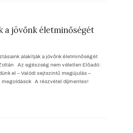
ák a jövőnk életminőségét
ztásaink alakítják a jövőnk életminőségét
 Zoltán Az egészség nem véletlen Előadó:
ünk el – Valódi sejtszintű megújulás –
s megoldások A részvétel díjmentes!