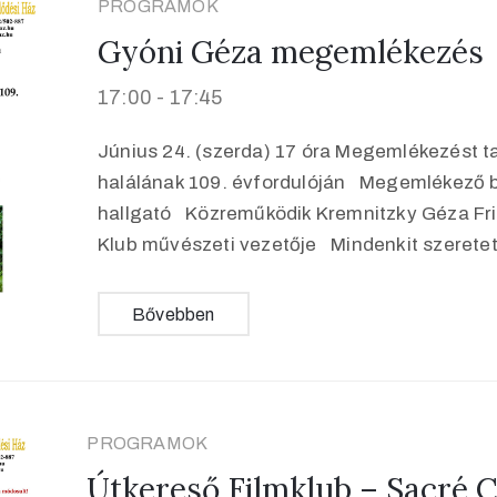
PROGRAMOK
Gyóni Géza megemlékezés
17:00 -
17:45
Június 24. (szerda) 17 óra Megemlékezést t
halálának 109. évfordulóján Megemlékező 
hallgató Közreműködik Kremnitzky Géza Fri
Klub művészeti vezetője Mindenkit szerete
Bővebben
PROGRAMOK
Útkereső Filmklub – Sacré C