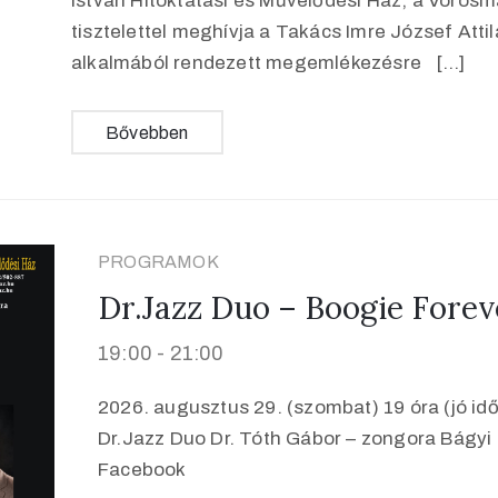
István Hitoktatási és Művelődési Ház, a Vörös
tisztelettel meghívja a Takács Imre József Attil
alkalmából rendezett megemlékezésre […]
Bővebben
PROGRAMOK
Dr.Jazz Duo – Boogie Forev
19:00 -
21:00
2026. augusztus 29. (szombat) 19 óra (jó id
Dr.Jazz Duo Dr. Tóth Gábor – zongora Bágyi
Facebook