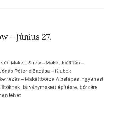
w – június 27.
vári Makett Show – Makettkiállítás –
 Jónás Péter előadása – Klubok
ettezés – Makettbörze A belépés ingyenes!
ítóknak, látványmakett építésre, börzére
ímen lehet