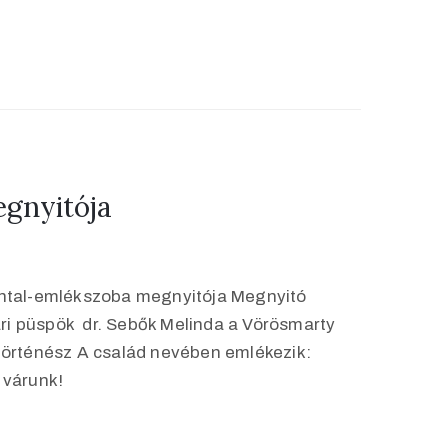
gnyitója
Antal-emlékszoba megnyitója Megnyitó
ri püspök dr. Sebők Melinda a Vörösmarty
mtörténész A család nevében emlékezik:
l várunk!