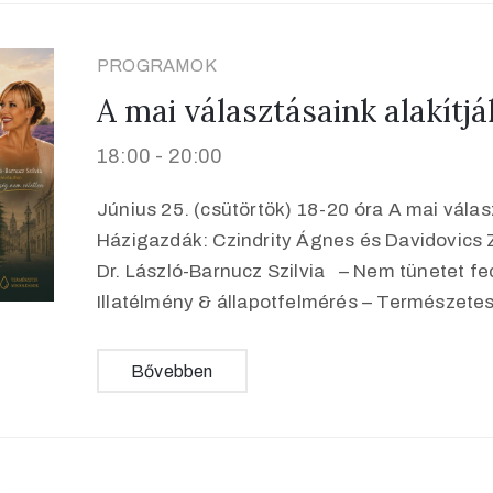
PROGRAMOK
A mai választásaink alakítj
18:00 -
20:00
Június 25. (csütörtök) 18-20 óra A mai válas
Házigazdák: Czindrity Ágnes és Davidovics
Dr. László-Barnucz Szilvia – Nem tünetet fed
Illatélmény & állapotfelmérés – Természete
Bővebben