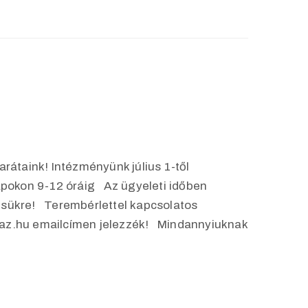
rátaink! Intézményünk július 1-től
apokon 9-12 óráig Az ügyeleti időben
ésükre! Terembérlettel kapcsolatos
az.hu emailcímen jelezzék! Mindannyiuknak