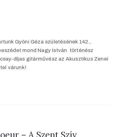
artunk Gyóni Géza születésének 142.,
beszédet mond Nagy István történész
csay-díjas gitárművész az Akusztikus Zenei
ttel várunk!
oeur – A Szent Szív