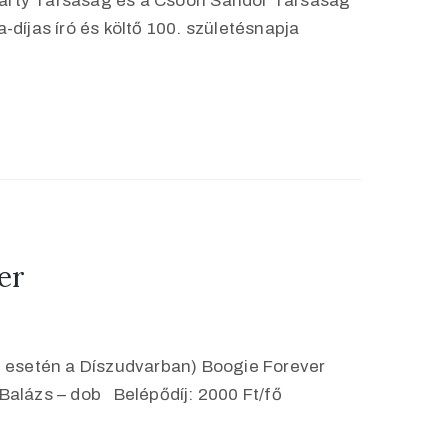
marty Társaság és a Csoóri Sándor Társaság
a-díjas író és költő 100. születésnapja
er
ő esetén a Díszudvarban) Boogie Forever
 Balázs – dob Belépődíj: 2000 Ft/fő