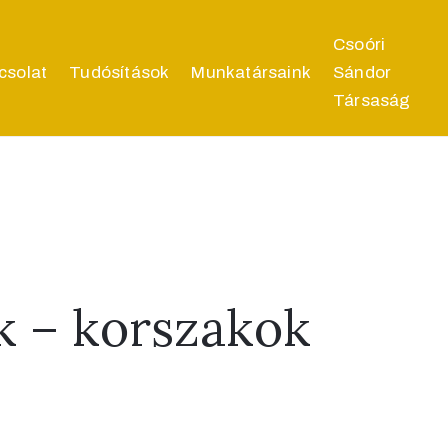
Csoóri
csolat
Tudósítások
Munkatársaink
Sándor
Társaság
k – korszakok