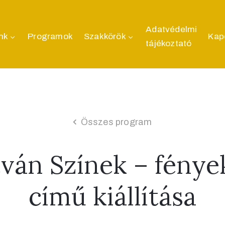
Adatvédelmi
nk
Programok
Szakkörök
Kap
tájékoztató
Összes program
tván Színek – fénye
című kiállítása