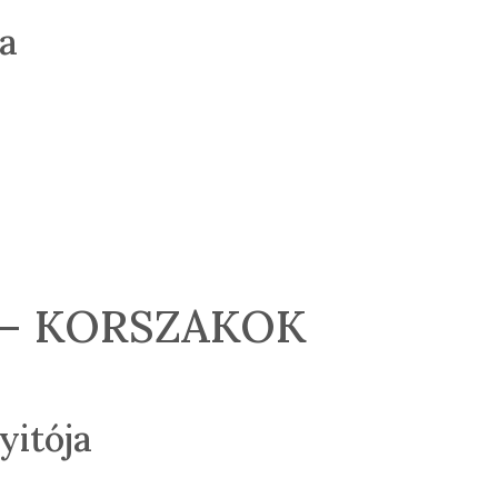
ra
 – KORSZAKOK
yitója