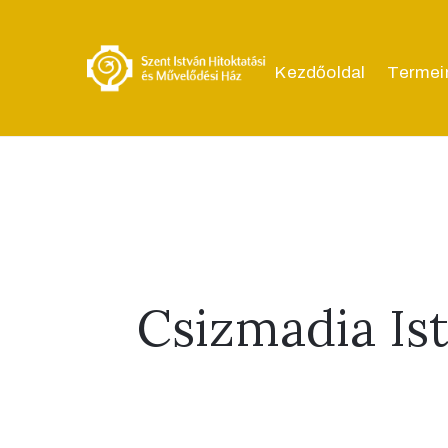
Kezdőoldal
Termei
Csizmadia Is