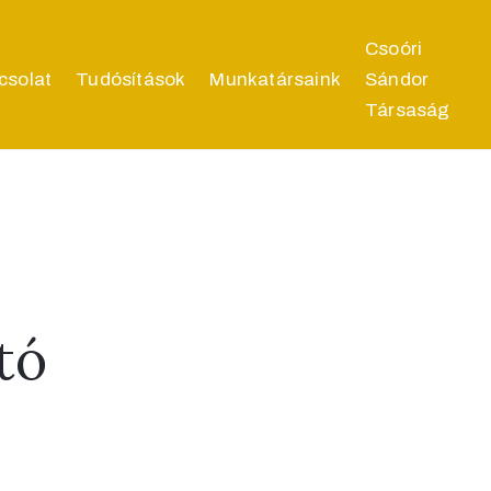
Csoóri
csolat
Tudósítások
Munkatársaink
Sándor
Társaság
tó