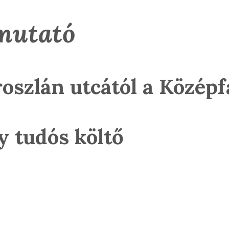
mutató
roszlán utcától a Középf
y tudós költő