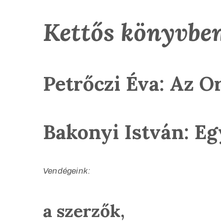
Kettős könyvbe
Petrőczi Éva: Az O
Bakonyi István: Eg
Vendégeink:
a szerzők,