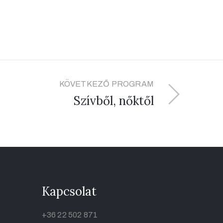
KÖVETKEZŐ PROGRAM
Szívből, nőktől
Kapcsolat
+36 22 502 871