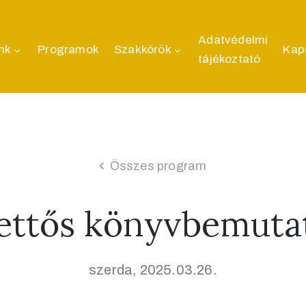
Adatvédelmi
nk
Programok
Szakkörök
Kap
tájékoztató
Összes program
ettős könyvbemuta
szerda, 2025.03.26.