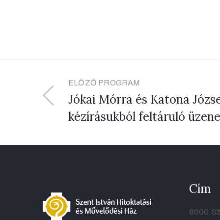
ELŐZŐ PROGRAM
Jókai Mórra és Katona Józs
kézírásukból feltáruló üzene
Cím
8000 Sz