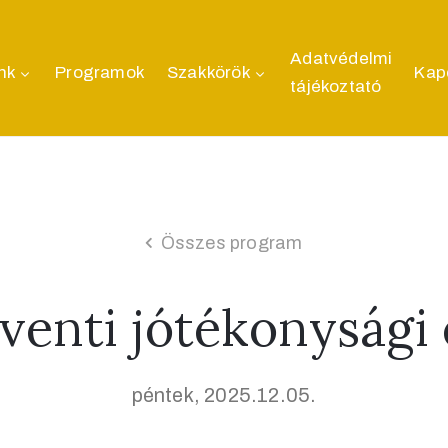
Adatvédelmi
nk
Programok
Szakkörök
Kap
tájékoztató
Összes program
venti jótékonysági 
péntek, 2025.12.05.