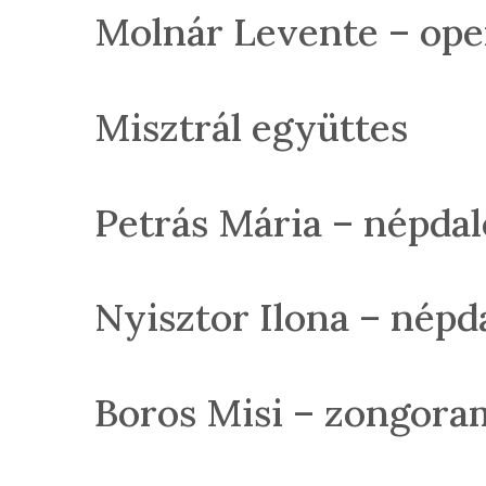
Molnár Levente – op
Misztrál együttes
Petrás Mária – népda
Nyisztor Ilona – népd
Boros Misi – zongor