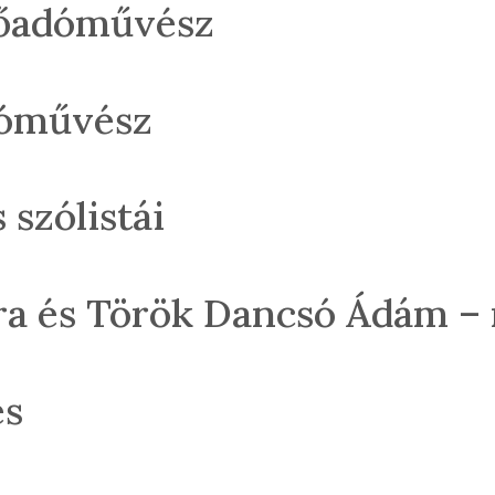
lőadóművész
lóművész
szólistái
lóra és Török Dancsó Ádám 
es