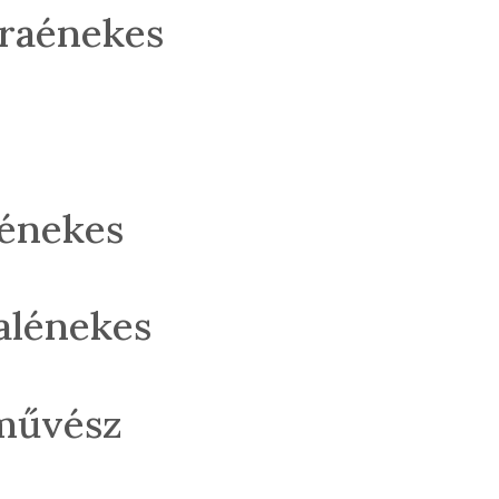
eraénekes
lénekes
alénekes
aművész