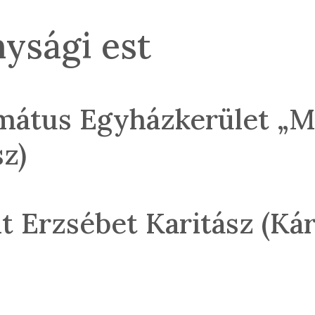
ysági est
rmátus Egyházkerület „M
z)
 Erzsébet Karitász (Kár