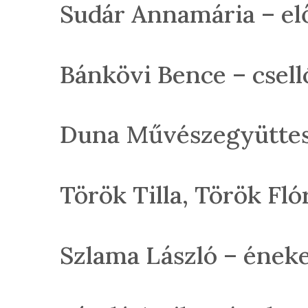
Sudár Annamária – e
Bánkövi Bence – csel
Duna Művészegyüttes 
Török Tilla, Török F
Szlama László – ének