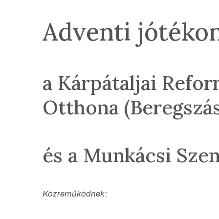
Adventi jótékon
a Kárpátaljai Refo
Otthona (Beregszás
és a Munkácsi Szent
Közreműködnek: