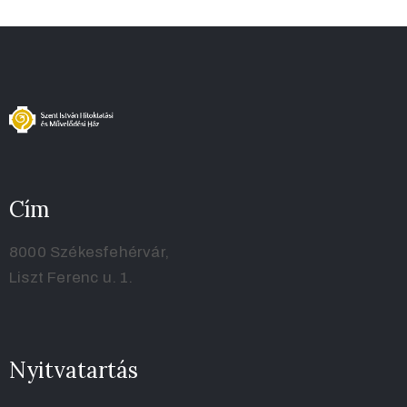
Cím
8000 Székesfehérvár,
Liszt Ferenc u. 1.
Nyitvatartás