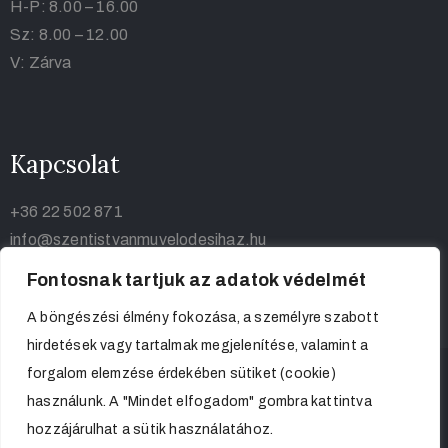
H-P: 8.00 – 16.00
Sz: 8.00 – 12.00
V: Zárva
Kapcsolat
+36 22 502 871
info@szentistvanmuvelodesihaz.hu
Fontosnak tartjuk az adatok védelmét
A böngészési élmény fokozása, a személyre szabott
hirdetések vagy tartalmak megjelenítése, valamint a
forgalom elemzése érdekében sütiket (cookie)
használunk. A "Mindet elfogadom" gombra kattintva
hozzájárulhat a sütik használatához.