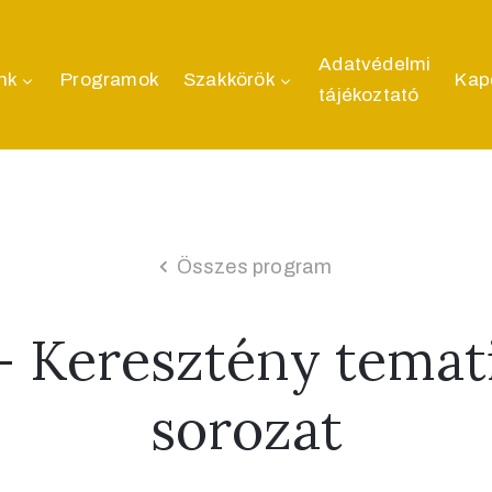
Adatvédelmi
nk
Programok
Szakkörök
Kap
tájékoztató
Összes program
– Keresztény temat
sorozat