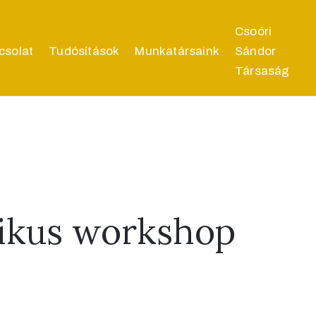
Csoóri
csolat
Tudósítások
Munkatársaink
Sándor
Társaság
ikus workshop