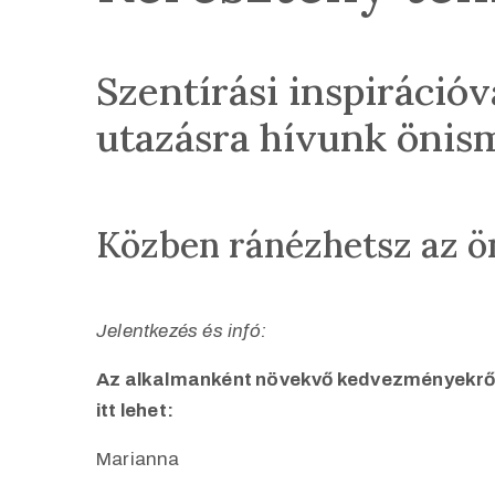
Szentírási inspirációv
utazásra hívunk önis
Közben ránézhetsz az ön
Jelentkezés és infó:
Az alkalmanként növekvő kedvezményekről tá
itt lehet:
Marianna