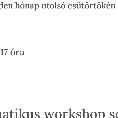
nden hónap utolsó csütörtökén
17 óra
atikus workshop s