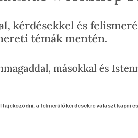
al, kérdésekkel és felismeré
mereti témák mentén.
magaddal, másokkal és Istenn
jékozódni, a felmerülő kérdésekre választ kapni és j