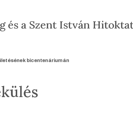
 és a Szent István Hitokta
ületésének bicentenáriumán
ékülés