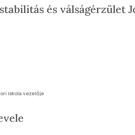
stabilitás és válságérzület
ri Iskola vezetője
evele