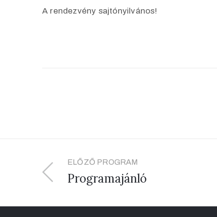
A rendezvény sajtónyilvános!
ELŐZŐ PROGRAM
Programajánló