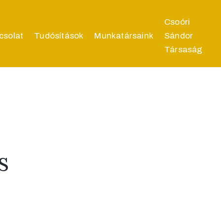
Csoóri
csolat
Tudósítások
Munkatársaink
Sándor
Társaság
s