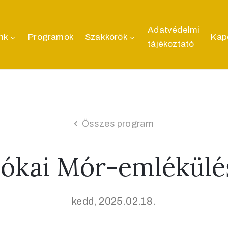
Adatvédelmi
nk
Programok
Szakkörök
Kap
tájékoztató
Összes program
Jókai Mór-emlékülé
kedd, 2025.02.18.