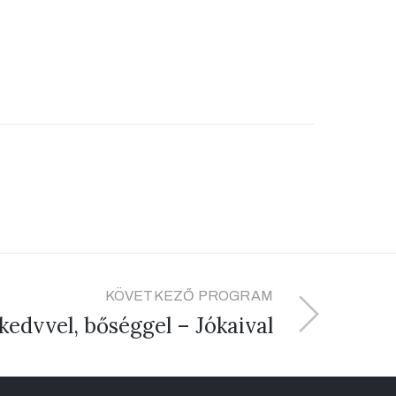
KÖVETKEZŐ PROGRAM
kedvvel, bőséggel – Jókaival