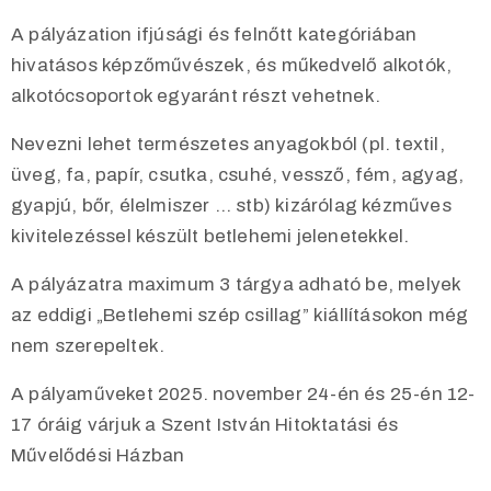
A pályázation ifjúsági és felnőtt kategóriában
hivatásos képzőművészek, és műkedvelő alkotók,
alkotócsoportok egyaránt részt vehetnek.
Nevezni lehet természetes anyagokból (pl. textil,
üveg, fa, papír, csutka, csuhé, vessző, fém, agyag,
gyapjú, bőr, élelmiszer … stb) kizárólag kézműves
kivitelezéssel készült betlehemi jelenetekkel.
A pályázatra maximum 3 tárgya adható be, melyek
az eddigi „Betlehemi szép csillag” kiállításokon még
nem szerepeltek.
A pályaműveket 2025. november 24-én és 25-én 12-
17 óráig várjuk a Szent István Hitoktatási és
Művelődési Házban