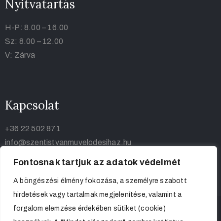
Nyitvatartás
H-P: 8.00 – 16.00
Sz: 8.00 – 12.00
V: Zárva
Kapcsolat
+36 22 502 871
info@szentistvanmuvelodesihaz.hu
Fontosnak tartjuk az adatok védelmét
A böngészési élmény fokozása, a személyre szabott
hirdetések vagy tartalmak megjelenítése, valamint a
forgalom elemzése érdekében sütiket (cookie)