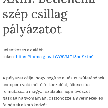
szép csillag
pályázatot
Jelentkezés az alábbi
linken:
https://forms.gle/J1GY6VME18bqSk1a9
A pályázat célja, hogy segítse a Jézus születésének
ünnepére való méltó felkészülést, éltesse és
felmutassa a magyar szakrális népművészet
gazdag hagyományait, ösztönözze a gyermekek és
felnőttek alkotó kedvét.