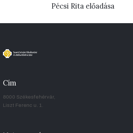
Pécsi Rita előadása
Cím
8000 Székesfehérvár,
Liszt Ferenc u. 1.