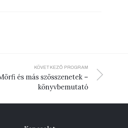
KÖVETKEZŐ PROGRAM
örfi és más szösszenetek –
könyvbemutató