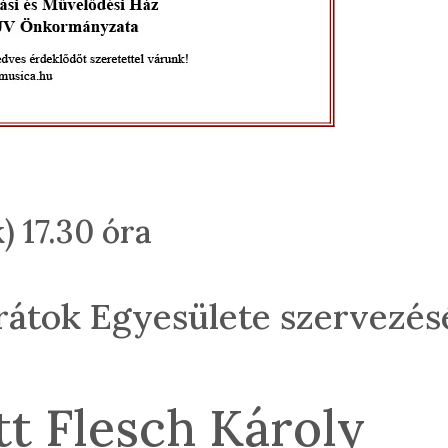
) 17.30 óra
rátok Egyesülete szervezé
tt Flesch Károly