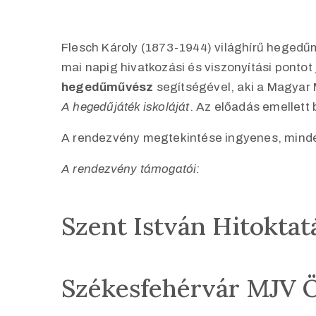
Flesch Károly (1873-1944) világhírű hegedű
mai napig hivatkozási és viszonyítási ponto
hegedűművész
segítségével, aki a Magyar 
A hegedűjáték iskoláját
. Az előadás emellett
A rendezvény megtekintése ingyenes, minden
A rendezvény támogatói:
Szent István Hitoktat
Székesfehérvár MJV 