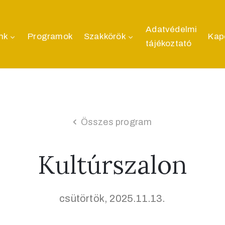
Adatvédelmi
nk
Programok
Szakkörök
Kap
tájékoztató
Összes program
Kultúrszalon
csütörtök, 2025.11.13.