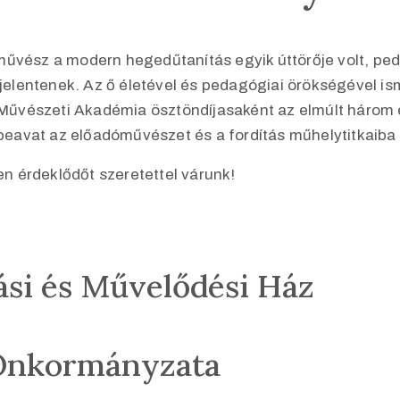
művész a modern hegedűtanítás egyik úttörője volt, pe
t jelentenek. Az ő életével és pedagógiai örökségével
Művészeti Akadémia ösztöndíjasaként az elmúlt három 
 beavat az előadóművészet és a fordítás műhelytitkaiba 
 érdeklődőt szeretettel várunk!
ási és Művelődési Ház
Önkormányzata