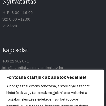
Nyitvatartás
H-P: 8.00 – 16.00
Sz: 8.00 – 12.00
V: Zárva
Kapcsolat
+36 22 502 871
info@szentistvanmuvelodesihaz.hu
Fontosnak tartjuk az adatok védelmét
A böngészési élmény fokozása, a személyre szabott
hirdetések vagy tartalmak megjelenítése, valamint a
forgalom elemzése érdekében sütiket (cookie)