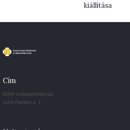
kiállítása
Cím
8000 Székesfehérvár,
Liszt Ferenc u. 1.