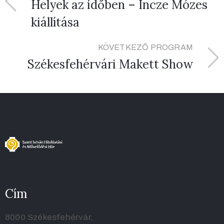
Helyek az időben – Incze Mózes
kiállítása
KÖVETKEZŐ PROGRAM
Székesfehérvári Makett Show
Cím
8000 Székesfehérvár,