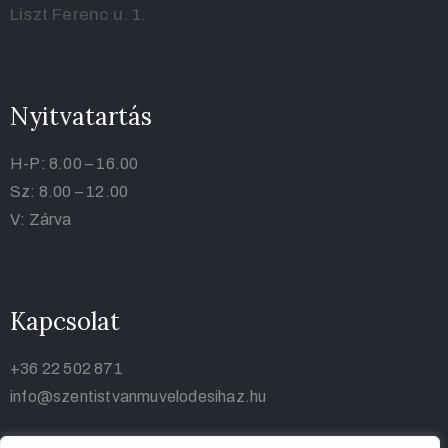
Liszt Ferenc u. 1.
Nyitvatartás
H-P: 8.00 – 16.00
Sz: 8.00 – 12.00
V: Zárva
Kapcsolat
+36 22 502 871
info@szentistvanmuvelodesihaz.hu