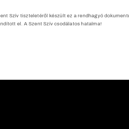
Szent Szív tiszteletéről készült ez a rendhagyó dokume
indított el. A Szent Szív csodálatos hatalma!