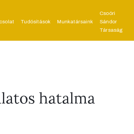
Csoóri
csolat
Tudósítások
Munkatársaink
Sándor
Társaság
álatos hatalma