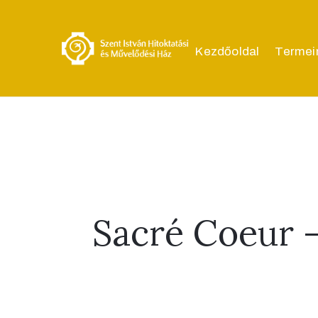
Kezdőoldal
Termei
Sacré Coeur –