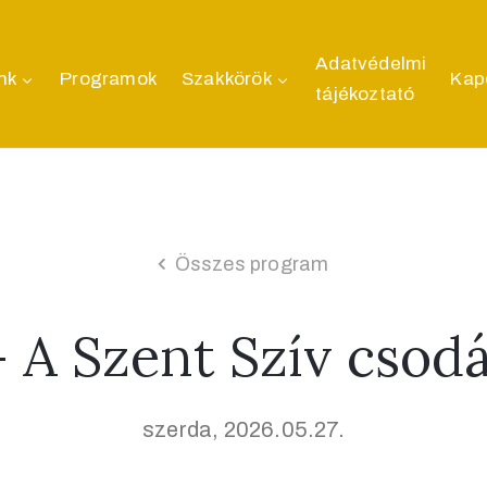
Adatvédelmi
nk
Programok
Szakkörök
Kap
tájékoztató
Összes program
 A Szent Szív csod
szerda, 2026.05.27.