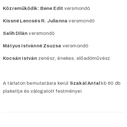
Közreműködik: Bene Edit
versmondó
Kissné Lencsés R. Julianna
versmondó
Salih Dilán
versmondó
Mátyus Istvánné Zsuzsa
versmondó
Kocsán István
zenész, énekes, előadóművész
A tárlaton bemutatásra kerül
Szakál Antal
kb 60 db
plakettje és válogatott festményei