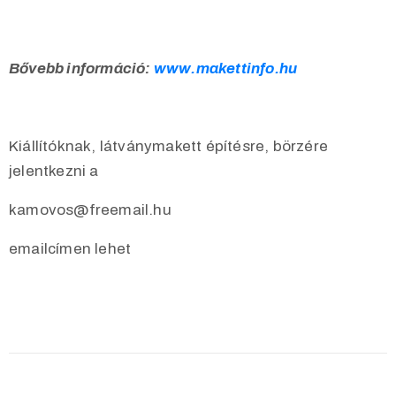
Bővebb információ:
www.makettinfo.hu
Kiállítóknak, látványmakett építésre, börzére
jelentkezni a
kamovos@freemail.hu
emailcímen lehet