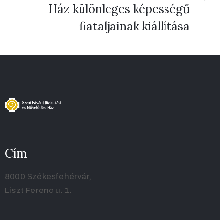
Ház különleges képességű
fiataljainak kiállítása
Cím
8000 Székesfehérvár,
Liszt Ferenc u. 1.