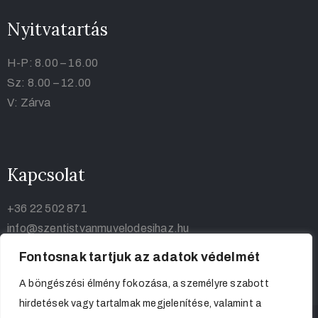
Nyitvatartás
H-P: 8.00 – 16.00
Sz: 8.00 – 12.00
V: Zárva
Kapcsolat
+36 22 502 871
info@szentistvanmuvelodesihaz.hu
Fontosnak tartjuk az adatok védelmét
A böngészési élmény fokozása, a személyre szabott
hirdetések vagy tartalmak megjelenítése, valamint a