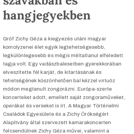
szavakban és
hangjegyekben
Gróf Zichy Géza a kiegyezés utáni magyar
komolyzenei élet egyik legtehetségesebb,
legkülönlegesebb és mégis méltatlanul elfeledett
tagja volt. Egy vadászbalesetben gyerekkorában
elveszítette fél karját, de kitartásának és
tehetségének köszönhetően bal kézzel virtuóz
módon megtanult zongorázni. Európa-szerte
koncerteket adott, emellett saját zongoraműveket,
operákat és verseket is írt. A Magyar Történelmi
Családok Egyesülete és a Zichy Örökségért
Alapítvány által szervezett kamarakoncerten
felcsendülnek Zichy Géza művei, valamint a