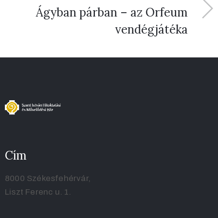
Ágyban párban – az Orfeum
vendégjátéka
Cím
8000 Székesfehérvár,
Liszt Ferenc u. 1.