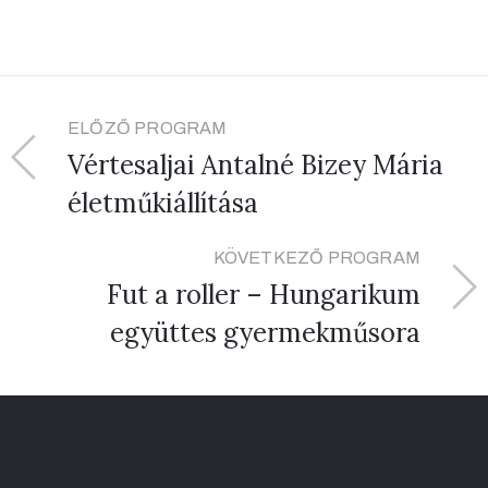
ELŐZŐ PROGRAM
Vértesaljai Antalné Bizey Mária
életműkiállítása
KÖVETKEZŐ PROGRAM
Fut a roller – Hungarikum
együttes gyermekműsora