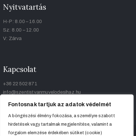
Nyitvatartás
H-P: 8.00 – 16.00
Sz: 8.00 – 12.00
V: Zárva
Kapcsolat
+36 22 502 871
info@szentistvanmuvelodesihaz.hu
Fontosnak tartjuk az adatok védelmét
A böngészési élmény fokozása, a személyre szabott
hirdetések vagy tartalmak megjelenítése, valamint a
forgalom elemzése érdekében sütiket (cookie)