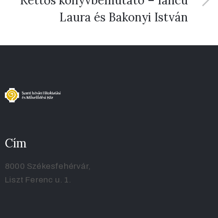
Kettős könyvbemutató – Iancu
Laura és Bakonyi István
Cím
8000 Székesfehérvár,
Liszt Ferenc u. 1.