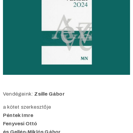
Vendégeink
:
Zsille Gábor
a kötet szerkesztője
Péntek Imre
Fenyvesi Ottó
és Gellén-Miklós Gábor