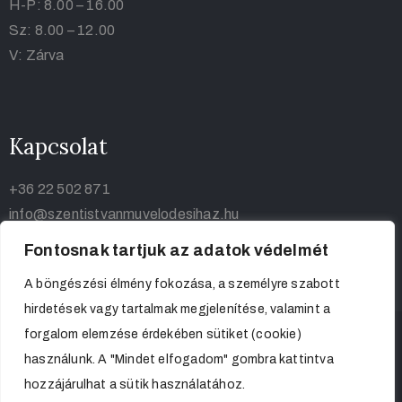
H-P: 8.00 – 16.00
Sz: 8.00 – 12.00
V: Zárva
Kapcsolat
+36 22 502 871
info@szentistvanmuvelodesihaz.hu
Fontosnak tartjuk az adatok védelmét
A böngészési élmény fokozása, a személyre szabott
hirdetések vagy tartalmak megjelenítése, valamint a
forgalom elemzése érdekében sütiket (cookie)
használunk. A "Mindet elfogadom" gombra kattintva
hozzájárulhat a sütik használatához.