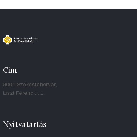
Cím
8000 Székesfehérvár,
Liszt Ferenc u. 1.
Nyitvatartás