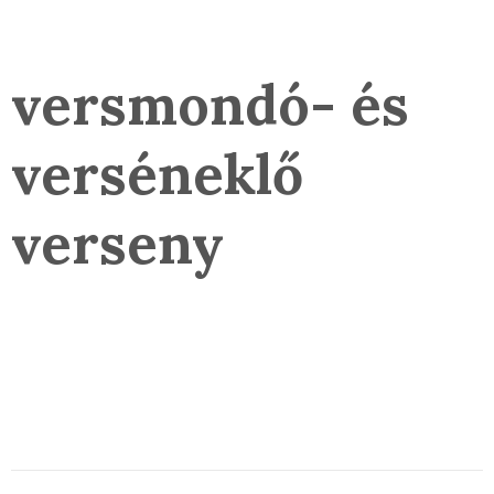
versmondó- és
verséneklő
verseny