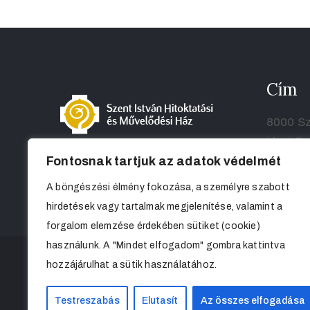
Cím
8000 Sz
Liszt Fe
Fontosnak tartjuk az adatok védelmét
A böngészési élmény fokozása, a személyre szabott
hirdetések vagy tartalmak megjelenítése, valamint a
forgalom elemzése érdekében sütiket (cookie)
használunk. A "Mindet elfogadom" gombra kattintva
hozzájárulhat a sütik használatához.
Testreszabás
Elutasít
Az összes elfogadása