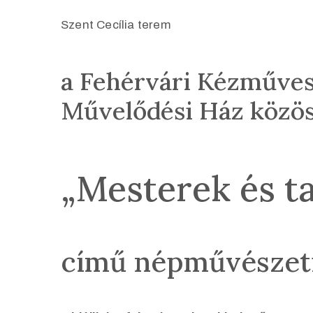
Szent Cecília terem
a Fehérvári Kézművese
Művelődési Ház közö
„Mesterek és t
című népművészeti 