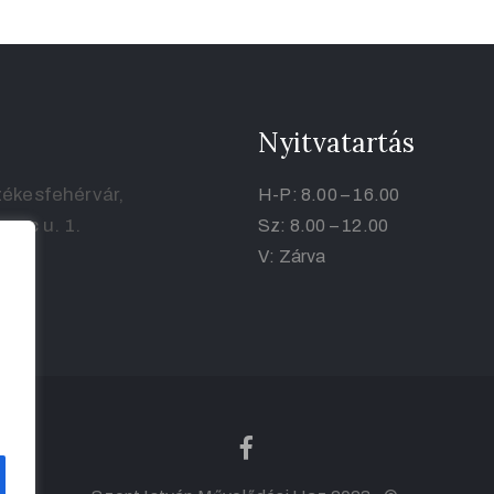
Nyitvatartás
ékesfehérvár,
H-P: 8.00 – 16.00
renc u. 1.
Sz: 8.00 – 12.00
V: Zárva