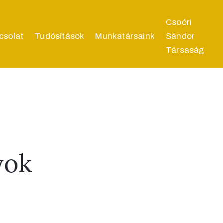
Csoóri
csolat
Tudósítások
Munkatársaink
Sándor
Társaság
yok