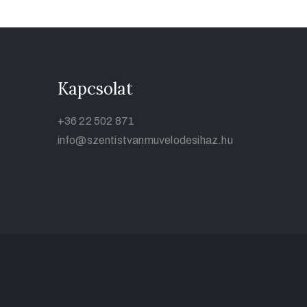
Kapcsolat
+36 22 502 871
info@szentistvanmuvelodesihaz.hu