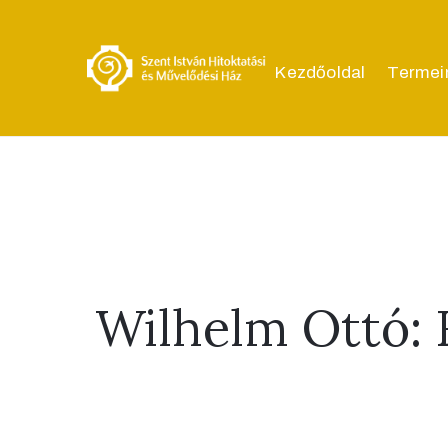
Kezdőoldal
Termei
Wilhelm Ottó: 