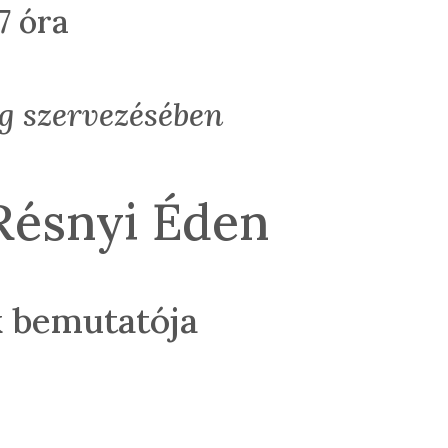
7 óra
g szervezésében
Résnyi Éden
 bemutatója