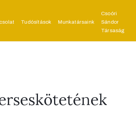
Csoóri
csolat
Tudósítások
Munkatársaink
Sándor
Társaság
verseskötetének