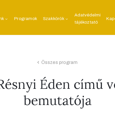
Adatvédelmi
nk
Programok
Szakkörök
Kap
tájékoztató
Összes program
Résnyi Éden című 
bemutatója