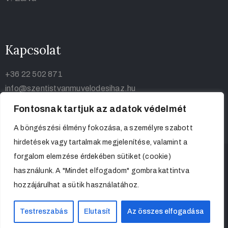
Kapcsolat
+36 22 502 871
info@szentistvanmuvelodesihaz.hu
Fontosnak tartjuk az adatok védelmét
A böngészési élmény fokozása, a személyre szabott
hirdetések vagy tartalmak megjelenítése, valamint a
forgalom elemzése érdekében sütiket (cookie)
használunk. A "Mindet elfogadom" gombra kattintva
hozzájárulhat a sütik használatához.
Szent István Művelődési Haz 2023. ©
Testreszabás
Elutasít
Az összes elfogadása