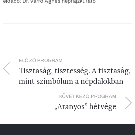
előadó: Dr. Varró Ágnes néprajzkutató
ELŐZŐ PROGRAM
Tisztaság, tisztesség. A tisztaság,
mint szimbólum a népdalokban
KÖVETKEZŐ PROGRAM
„Aranyos” hétvége