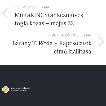
ELŐZŐ PROGRAM
MintaKINCStár kézműves
foglalkozás – május 22
KÖVETKEZŐ PROGRAM
Bárány T. Rézia – Kapcsolatok
című kiállítása