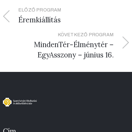
ELŐZŐ PROGRAM
Éremkiállítás
KÖVETKEZŐ PROGRAM
MindenTér-Élménytér –
EgyAsszony – június 16.
Cím