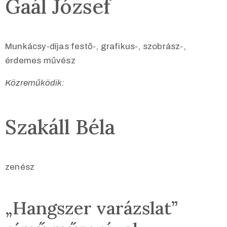
Gaál József
Munkácsy-díjas festő-, grafikus-, szobrász-,
érdemes művész
Közreműködik:
Szakáll Béla
zenész
„Hangszer varázslat”