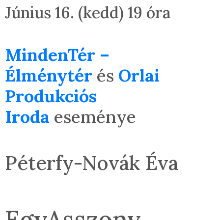
Június 16. (kedd) 19 óra
MindenTér –
Élménytér
és
Orlai
Produkciós
Iroda
eseménye
Péterfy-Novák Éva
EgyAsszony