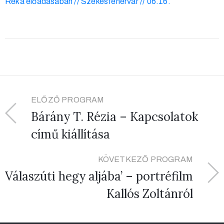
Réka előadásában // Székesfehérvár // 06.16.
ELŐZŐ PROGRAM
Bárány T. Rézia – Kapcsolatok
című kiállítása
KÖVETKEZŐ PROGRAM
Válaszúti hegy aljába’ – portréfilm
Kallós Zoltánról