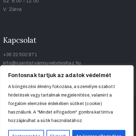
Sz: 8.00 – 12.00
V: Zárva
Kapcsolat
+36 22 502 871
info@szentistvanmuvelodesihaz.hu
Fontosnak tartjuk az adatok védelmét
A böngészési élmény fokozása, a személyre szabott
hirdetések vagy tartalmak megjelenítése, valamint a
forgalom elemzése érdekében sütiket (cookie)
használunk. A "Mindet elfogadom" gombra kattintva
hozzájárulhat a sütik használatához.
Szent István Művelődési Haz 2023. ©