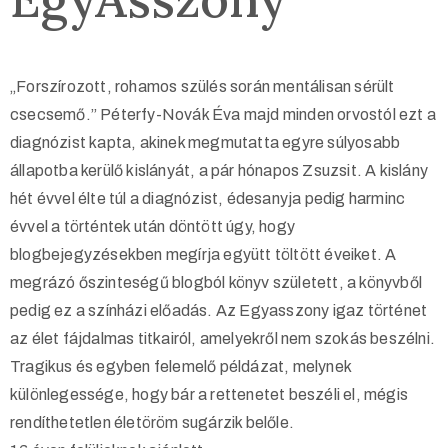
„Forszírozott, rohamos szülés során mentálisan sérült
csecsemő.” Péterfy-Novák Éva majd minden orvostól ezt a
diagnózist kapta, akinek megmutatta egyre súlyosabb
állapotba kerülő kislányát, a pár hónapos Zsuzsit. A kislány
hét évvel élte túl a diagnózist, édesanyja pedig harminc
évvel a történtek után döntött úgy, hogy
blogbejegyzésekben megírja együtt töltött éveiket. A
megrázó őszinteségű blogból könyv született, a könyvből
pedig ez a színházi előadás. Az Egyasszony igaz történet
az élet fájdalmas titkairól, amelyekről nem szokás beszélni.
Tragikus és egyben felemelő példázat, melynek
különlegessége, hogy bár a rettenetet beszéli el, mégis
rendíthetetlen életöröm sugárzik belőle.