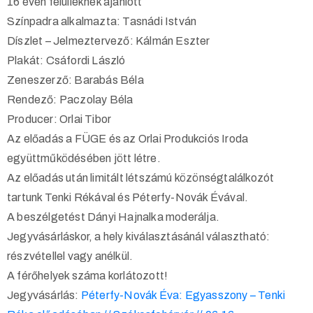
16 éven felülieknek ajánlott
Színpadra alkalmazta: Tasnádi István
Díszlet – Jelmeztervező: Kálmán Eszter
Plakát: Csáfordi László
Zeneszerző: Barabás Béla
Rendező: Paczolay Béla
Producer: Orlai Tibor
Az előadás a FÜGE és az Orlai Produkciós Iroda
együttműködésében jött létre.
Az előadás után limitált létszámú közönségtalálkozót
tartunk Tenki Rékával és Péterfy-Novák Évával.
A beszélgetést Dányi Hajnalka moderálja.
Jegyvásárláskor, a hely kiválasztásánál választható:
részvétellel vagy anélkül.
A férőhelyek száma korlátozott!
Jegyvásárlás:
Péterfy-Novák Éva: Egyasszony – Tenki