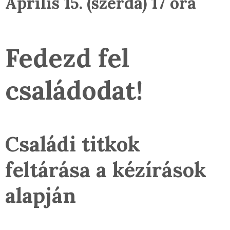
Április 15. (szerda) 17 óra
Fedezd fel
családodat!
Családi titkok
feltárása
a kézírások
alapján