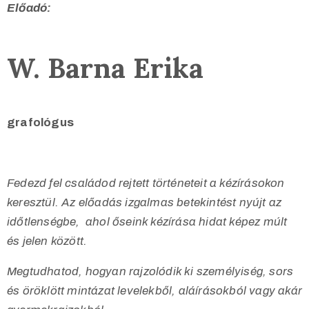
Előadó:
W. Barna Erika
grafológus
Fedezd fel családod rejtett történeteit a kézírásokon
keresztül.
Az előadás izgalmas betekintést nyújt az
időtlenségbe,
ahol őseink kézírása hidat képez múlt
és jelen között.
Megtudhatod, hogyan rajzolódik ki személyiség, sors
és öröklött mintázat l
evelekből, aláírásokból vagy akár