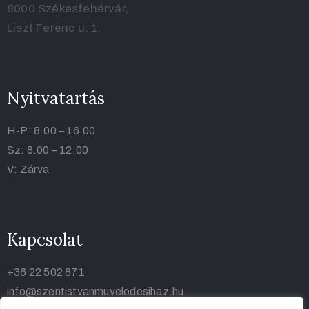
8000 Székesfehérvár,
Liszt Ferenc u. 1.
Nyitvatartás
H-P: 8.00 – 16.00
Sz: 8.00 – 12.00
V: Zárva
Kapcsolat
+36 22 502 871
info@szentistvanmuvelodesihaz.hu