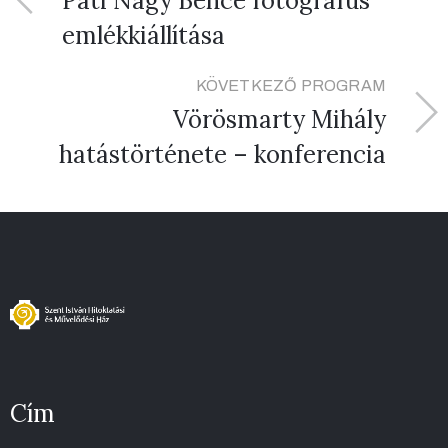
Pati Nagy Bence fotográfus
emlékkiállítása
KÖVETKEZŐ PROGRAM
Vörösmarty Mihály
hatástörténete – konferencia
Cím