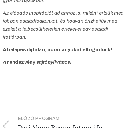
gyermekrajzokból.
Az előadás inspirációt ad ahhoz is, miként értsük meg
jobban családtagjainkat,
és hogyan őrizhetjük meg
ezeket a felbecsülhetetlen értékeket egy családi
irattárban.
A belépés díjtalan, adományokat elfogadunk!
A
rendezvény
sajtónyilvános!
ELŐZŐ PROGRAM