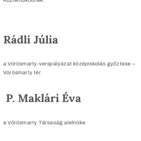
Közreműködnek:
Rádli Júlia
a Vörösmarty-verspályázat középiskolás győztese –
Vörösmarty tér
P.
Maklári Éva
a Vörösmarty Társaság alelnöke