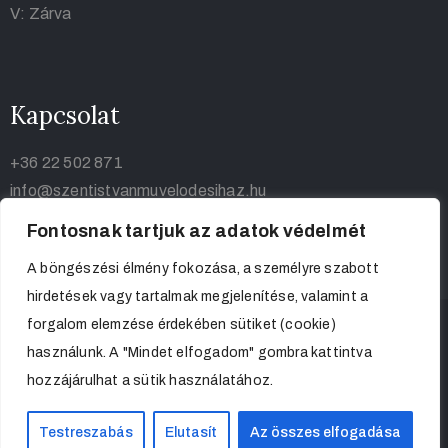
V: Zárva
Kapcsolat
+36 22 502 871
info@szentistvanmuvelodesihaz.hu
Fontosnak tartjuk az adatok védelmét
A böngészési élmény fokozása, a személyre szabott
hirdetések vagy tartalmak megjelenítése, valamint a
forgalom elemzése érdekében sütiket (cookie)
használunk. A "Mindet elfogadom" gombra kattintva
hozzájárulhat a sütik használatához.
Szent István Művelődési Haz 2023. ©
Testreszabás
Elutasít
Az összes elfogadása